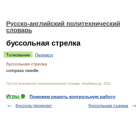
Русско-английский политехнический
словарь
буссольная стрелка
Толкование
Перевод
буссольная стрелка
compass needle
Русско-английский политехнический словарь
.
Академик.ру
.
2011
.
Игры ⚽
Поможем решить контрольную работу
буссоль-теодолит
буссольная съемка